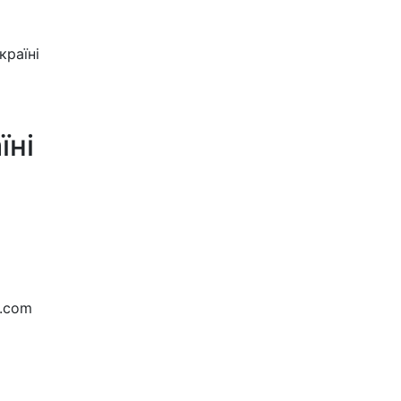
країні
їні
ng.com